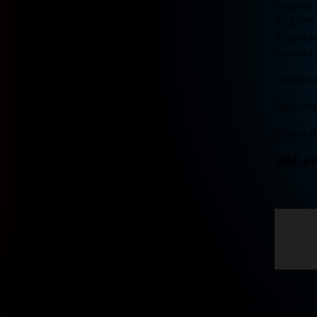
delivery
RT.2/RW
Prapatan
Ibukota 
recipie
PROVIN
postal c
add-on