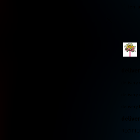
item a
delive
delivery 
delivery
delivery
delive
RECIPI