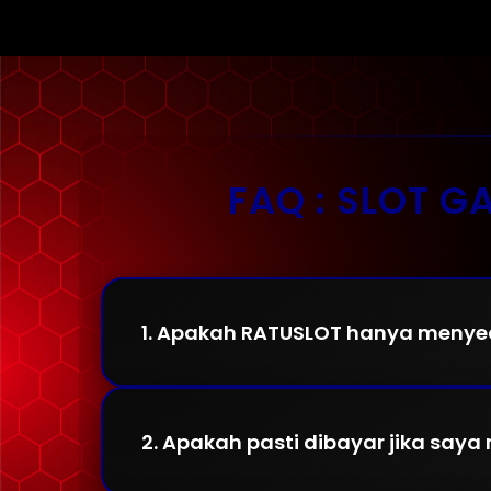
FAQ : SLOT 
1. Apakah RATUSLOT hanya menye
Tentu tidak! Sesuai dengan komitmen k
akses ke berbagai mesin
slot maxwin
da
2. Apakah pasti dibayar jika say
permainan taruhan ini.