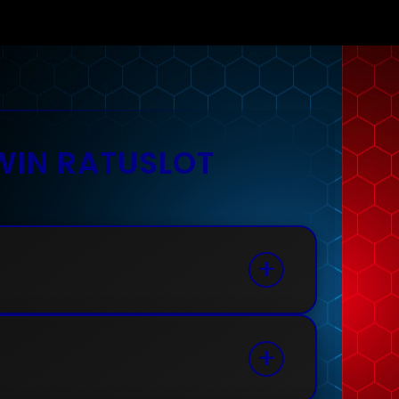
WIN RATUSLOT
di SLOT online sekaligus memberikan
D akun saja untuk menikmati semua