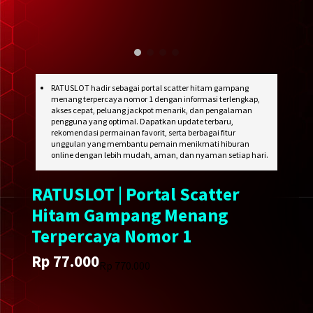
RATUSLOT hadir sebagai portal scatter hitam gampang
menang terpercaya nomor 1 dengan informasi terlengkap,
akses cepat, peluang jackpot menarik, dan pengalaman
pengguna yang optimal. Dapatkan update terbaru,
rekomendasi permainan favorit, serta berbagai fitur
unggulan yang membantu pemain menikmati hiburan
online dengan lebih mudah, aman, dan nyaman setiap hari.
RATUSLOT | Portal Scatter
Hitam Gampang Menang
Terpercaya Nomor 1
Rp 77.000
Translation
Translation
Rp 770.000
missing:
missing:
en.products.general.regular_price
en.products.general.sale_price