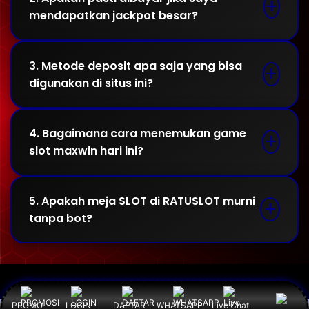
RATUSLOT
memadukan keseruan adu taktik di
mendapatkan jackpot besar?
meja judi SLOT online sekaligus memberikan
akses ke berbagai mesin
slot maxwin
dari
Ini adalah jaminan utama kami sebagai agen
3. Metode deposit apa saja yang bisa
provider terkemuka. Anda cukup
terbaik. Berapapun total kemenangan yang
digunakan di situs ini?
menggunakan satu ID akun saja untuk
Anda perolehÃ¢â‚¬â€baik dari sapu bersih
menikmati semua permainan taruhan ini.
chip di meja SLOT maupun tembus jackpot di
Kami sangat mengerti kebutuhan Anda akan
4. Bagaimana cara menemukan game
mesin slotÃ¢â‚¬â€
pasti kami bayar lunas
transaksi yang praktis. Makanya, RATUSLOT
slot maxwin hari ini?
100%
. Proses penarikan dana (withdraw)
mendukung berbagai pilihan metode deposit
selalu ditangani dengan cepat tanpa
yang mudah, mulai dari transfer Bank Lokal
Sebagai agen slot maxwin terpercaya, kami
5. Apakah meja SLOT di RATUSLOT murni
potongan yang memberatkan.
resmi, transaksi via E-Wallet (dompet digital)
menyediakan fasilitas
RTP Live
yang akurat.
tanpa bot?
yang serba cepat, hingga opsi lain yang siap
Data persentase kemenangan ini bisa Anda
sedia selama 24 jam nonstop.
jadikan panduan untuk melihat game mana
Pasti dong! Sistem SLOT online kami menjamin
yang sedang "panas" atau sering
bahwa setiap putaran kartu di meja adalah
memuntahkan jackpot, sehingga peluang
murni
100% Player vs Player
. Tidak ada
PROMO
LOGIN
DAFTAR
WHATSAPP
Live Chat