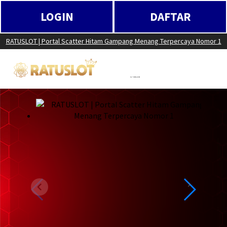
LOGIN
DAFTAR
RATUSLOT | Portal Scatter Hitam Gampang Menang Terpercaya Nomor 1