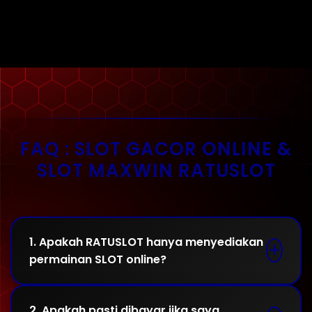
Show More Ã¢â€ â€™
FAQ : SLOT GACOR ONLINE &
SLOT MAXWIN RATUSLOT
1. Apakah RATUSLOT hanya menyediakan
permainan SLOT online?
Tentu tidak! Sesuai dengan komitmen kami,
2. Apakah pasti dibayar jika saya