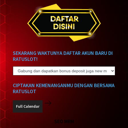
SEKARANG WAKTUNYA DAFTAR AKUN BARU DI
RATUSLOT!
CIPTAKAN KEMENANGANMU DENGAN BERSAMA
RATUSLOT
SEO MRM