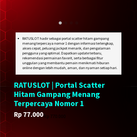
RATUSLOT hadir sebagai portal scatter hitam gampang
menang terpercaya nomor 1 dengan informasi terlengkap,
akses cepat, peluang jackpot menarik, dan pengalaman
pengguna yang optimal. Dapatkan update terbaru,
rekomendasi permainan favorit, serta berbagai fitur
unggulan yang membantu pemain menikmati hiburan
online dengan lebih mudah, aman, dan nyaman setiap hari.
RATUSLOT | Portal Scatter
Hitam Gampang Menang
Terpercaya Nomor 1
Rp 77.000
Translation
Translation
Rp 770.000
missing:
missing:
en.products.general.regular_price
en.products.general.sale_price