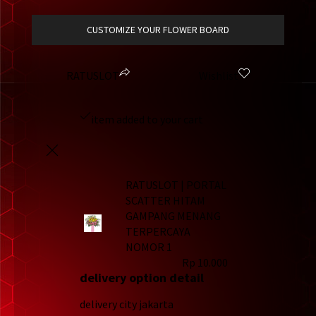
CUSTOMIZE YOUR FLOWER BOARD
RATUSLOT
Wishlist
item added to your cart
RATUSLOT | PORTAL
SCATTER HITAM
GAMPANG MENANG
TERPERCAYA
NOMOR 1
Rp 10.000
delivery option detail
delivery city
jakarta