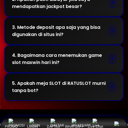
RATUSLOT
memadukan keseruan adu taktik di
mendapatkan jackpot besar?
meja judi SLOT online sekaligus memberikan
akses ke berbagai mesin
slot maxwin
dari
Ini adalah jaminan utama kami sebagai agen
3. Metode deposit apa saja yang bisa
provider terkemuka. Anda cukup
terbaik. Berapapun total kemenangan yang
digunakan di situs ini?
menggunakan satu ID akun saja untuk
Anda perolehÃ¢â‚¬â€baik dari sapu bersih
menikmati semua permainan taruhan ini.
chip di meja SLOT maupun tembus jackpot di
Kami sangat mengerti kebutuhan Anda akan
4. Bagaimana cara menemukan game
mesin slotÃ¢â‚¬â€
pasti kami bayar lunas
transaksi yang praktis. Makanya, RATUSLOT
slot maxwin hari ini?
100%
. Proses penarikan dana (withdraw)
mendukung berbagai pilihan metode deposit
selalu ditangani dengan cepat tanpa
yang mudah, mulai dari transfer Bank Lokal
Sebagai agen slot maxwin terpercaya, kami
5. Apakah meja SLOT di RATUSLOT murni
potongan yang memberatkan.
resmi, transaksi via E-Wallet (dompet digital)
menyediakan fasilitas
RTP Live
yang akurat.
tanpa bot?
yang serba cepat, hingga opsi lain yang siap
Data persentase kemenangan ini bisa Anda
sedia selama 24 jam nonstop.
jadikan panduan untuk melihat game mana
Pasti dong! Sistem SLOT online kami menjamin
yang sedang "panas" atau sering
bahwa setiap putaran kartu di meja adalah
memuntahkan jackpot, sehingga peluang
murni
100% Player vs Player
. Tidak ada
PROMO
LOGIN
DAFTAR
WHATSAPP
Live Chat