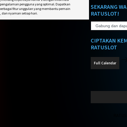
dan pengalaman pengguna yang optimal. Dapatkan
SEKARANG WA
a berbagai fitur unggulan yang membantu pemain
RATUSLOT!
 dan nyaman setiap hari.
CIPTAKAN KE
RATUSLOT
RATUS