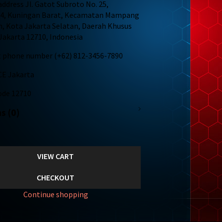
 address
Jl. Gatot Subroto No. 25,
.4, Kuningan Barat, Kecamatan Mampang
, Kota Jakarta Selatan, Daerah Khusus
Jakarta 12710, Indonesia
nt phone number
(+62) 812-3456-7890
CE
Jakarta
ode
12710
s (0)
VIEW CART
CHECKOUT
Continue shopping