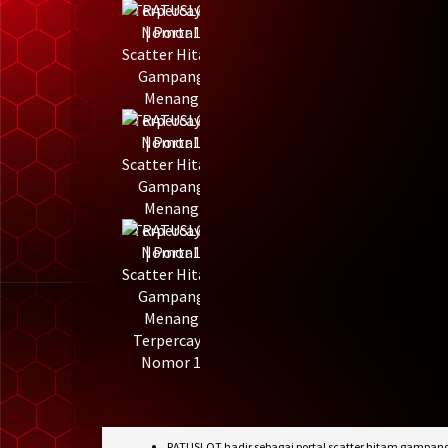
RATUSLOT hadir sebagai portal scatter hitam gampan