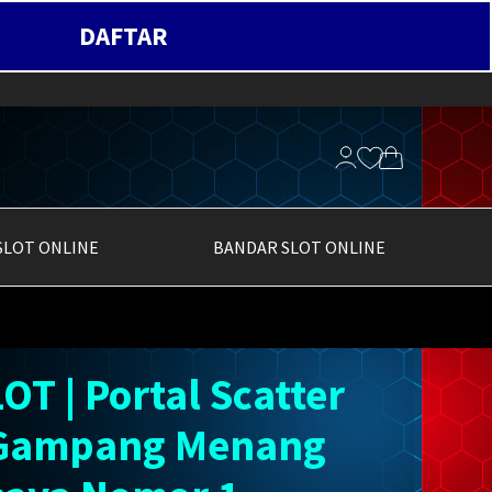
DAFTAR
SLOT ONLINE
BANDAR SLOT ONLINE
T | Portal Scatter
Gampang Menang