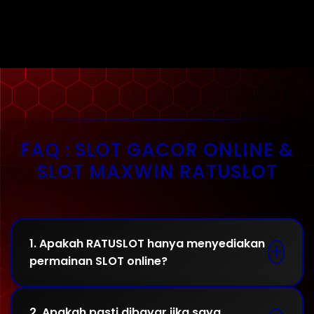
Show More Ã¢â€ â€™
FAQ : SLOT GACOR ONLINE &
SLOT MAXWIN RATUSLOT
1. Apakah RATUSLOT hanya menyediakan
permainan SLOT online?
Tentu tidak! Sesuai dengan komitmen kami,
2. Apakah pasti dibayar jika saya