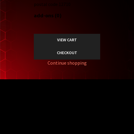
postal code
12710
add-ons (0)
VIEW CART
CHECKOUT
Continue shopping
RATUSLOT hadir sebagai portal scatter hitam
gampang menang terpercaya nomor 1 dengan
informasi terlengkap, akses cepat, peluang jackpot
menarik, dan pengalaman pengguna yang optimal.
Dapatkan update terbaru, rekomendasi permainan
favorit, serta berbagai fitur unggulan yang
membantu pemain menikmati hiburan online dengan
lebih mudah, aman, dan nyaman setiap hari.