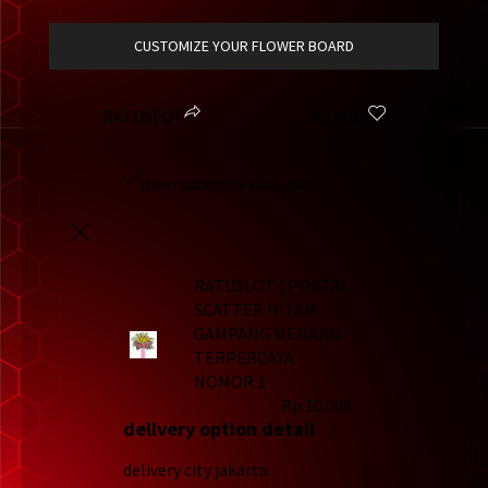
CUSTOMIZE YOUR FLOWER BOARD
RATUSLOT
Wishlist
item added to your cart
RATUSLOT | PORTAL
SCATTER HITAM
GAMPANG MENANG
TERPERCAYA
NOMOR 1
Rp 10.000
delivery option detail
delivery city
jakarta