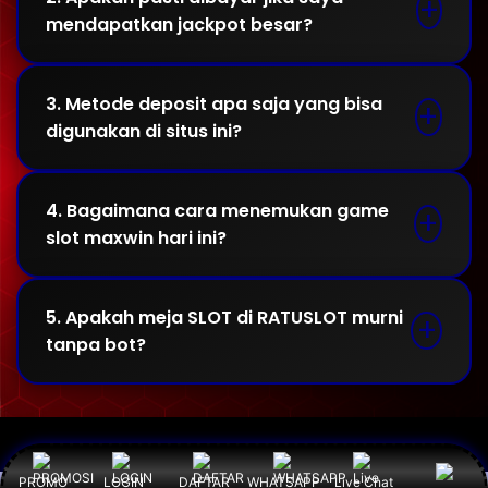
RATUSLOT
memadukan keseruan adu taktik di
mendapatkan jackpot besar?
meja judi SLOT online sekaligus memberikan
akses ke berbagai mesin
slot maxwin
dari
Ini adalah jaminan utama kami sebagai agen
3. Metode deposit apa saja yang bisa
provider terkemuka. Anda cukup
terbaik. Berapapun total kemenangan yang
digunakan di situs ini?
menggunakan satu ID akun saja untuk
Anda perolehÃ¢â‚¬â€baik dari sapu bersih
menikmati semua permainan taruhan ini.
chip di meja SLOT maupun tembus jackpot di
Kami sangat mengerti kebutuhan Anda akan
4. Bagaimana cara menemukan game
mesin slotÃ¢â‚¬â€
pasti kami bayar lunas
transaksi yang praktis. Makanya, RATUSLOT
slot maxwin hari ini?
100%
. Proses penarikan dana (withdraw)
mendukung berbagai pilihan metode deposit
selalu ditangani dengan cepat tanpa
yang mudah, mulai dari transfer Bank Lokal
Sebagai agen slot maxwin terpercaya, kami
5. Apakah meja SLOT di RATUSLOT murni
potongan yang memberatkan.
resmi, transaksi via E-Wallet (dompet digital)
menyediakan fasilitas
RTP Live
yang akurat.
tanpa bot?
yang serba cepat, hingga opsi lain yang siap
Data persentase kemenangan ini bisa Anda
sedia selama 24 jam nonstop.
jadikan panduan untuk melihat game mana
Pasti dong! Sistem SLOT online kami menjamin
yang sedang "panas" atau sering
bahwa setiap putaran kartu di meja adalah
memuntahkan jackpot, sehingga peluang
murni
100% Player vs Player
. Tidak ada
PROMO
LOGIN
DAFTAR
WHATSAPP
Live Chat