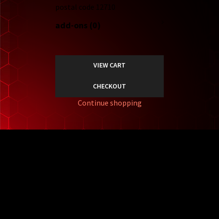
postal code
12710
add-ons (0)
VIEW CART
CHECKOUT
Continue shopping
RATUSLOT hadir sebagai portal scatter hitam
gampang menang terpercaya nomor 1 dengan
informasi terlengkap, akses cepat, peluang jackpot
menarik, dan pengalaman pengguna yang optimal.
Dapatkan update terbaru, rekomendasi permainan
favorit, serta berbagai fitur unggulan yang
membantu pemain menikmati hiburan online dengan
lebih mudah, aman, dan nyaman setiap hari.