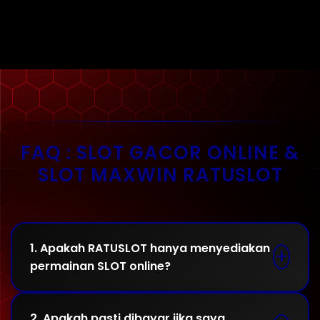
Show More Ã¢â€ â€™
FAQ : SLOT GACOR ONLINE &
SLOT MAXWIN RATUSLOT
1. Apakah RATUSLOT hanya menyediakan
permainan SLOT online?
Tentu tidak! Sesuai dengan komitmen kami,
2. Apakah pasti dibayar jika saya