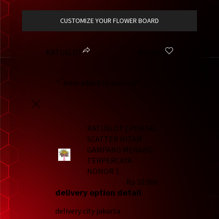
CUSTOMIZE YOUR FLOWER BOARD
RATUSLOT
Wishlist
item added to your cart
RATUSLOT | PORTAL
SCATTER HITAM
GAMPANG MENANG
TERPERCAYA
NOMOR 1
Rp 10.000
delivery option detail
delivery city
jakarta