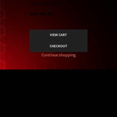
postal code
12710
add-ons (0)
VIEW CART
CHECKOUT
Continue shopping
RATUSLOT hadir sebagai portal scatter hitam
gampang menang terpercaya nomor 1 dengan
informasi terlengkap, akses cepat, peluang jackpot
menarik, dan pengalaman pengguna yang optimal.
Dapatkan update terbaru, rekomendasi permainan
favorit, serta berbagai fitur unggulan yang
membantu pemain menikmati hiburan online dengan
lebih mudah, aman, dan nyaman setiap hari.