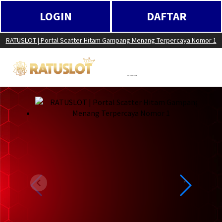
LOGIN
DAFTAR
RATUSLOT | Portal Scatter Hitam Gampang Menang Terpercaya Nomor 1