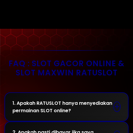
Show More Ã¢â€ â€™
FAQ : SLOT GACOR ONLINE &
SLOT MAXWIN RATUSLOT
1. Apakah RATUSLOT hanya menyediakan
permainan SLOT online?
Tentu tidak! Sesuai dengan komitmen kami,
2. Apakah pasti dibayar jika saya