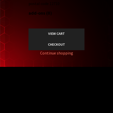
postal code
12710
add-ons (0)
VIEW CART
CHECKOUT
Continue shopping
RATUSLOT hadir sebagai portal scatter hitam
gampang menang terpercaya nomor 1 dengan
informasi terlengkap, akses cepat, peluang jackpot
menarik, dan pengalaman pengguna yang optimal.
Dapatkan update terbaru, rekomendasi permainan
favorit, serta berbagai fitur unggulan yang
membantu pemain menikmati hiburan online dengan
lebih mudah, aman, dan nyaman setiap hari.