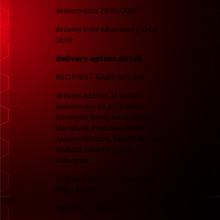
delivery date
24/03/2025
delivery time
Afternoon | 13:00 -
18:00
delivery option detail
RECIPIENT NAME
jane doe
delivery address
Jl. Gatot
Subroto No. 25, RT.2/RW.4,
Kuningan Barat, Kecamatan
Mampang Prapatan, Kota
Jakarta Selatan, Daerah Khusus
Ibukota Jakarta 12710,
Indonesia
recipient phone number
(+62)
812-3456-7890
PROVINCE
Jakarta