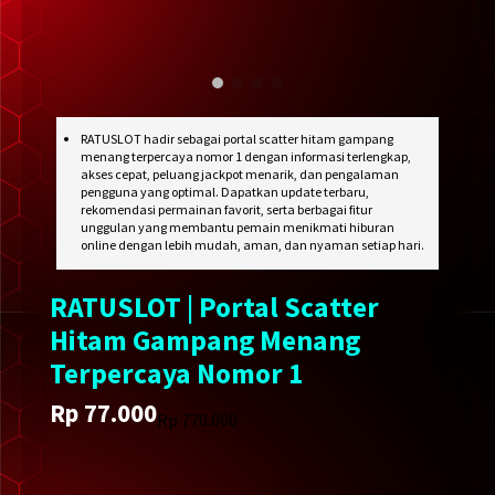
RATUSLOT hadir sebagai portal scatter hitam gampang
menang terpercaya nomor 1 dengan informasi terlengkap,
akses cepat, peluang jackpot menarik, dan pengalaman
pengguna yang optimal. Dapatkan update terbaru,
rekomendasi permainan favorit, serta berbagai fitur
unggulan yang membantu pemain menikmati hiburan
online dengan lebih mudah, aman, dan nyaman setiap hari.
RATUSLOT | Portal Scatter
Hitam Gampang Menang
Terpercaya Nomor 1
Rp 77.000
Translation
Translation
Rp 770.000
missing:
missing:
en.products.general.regular_price
en.products.general.sale_price