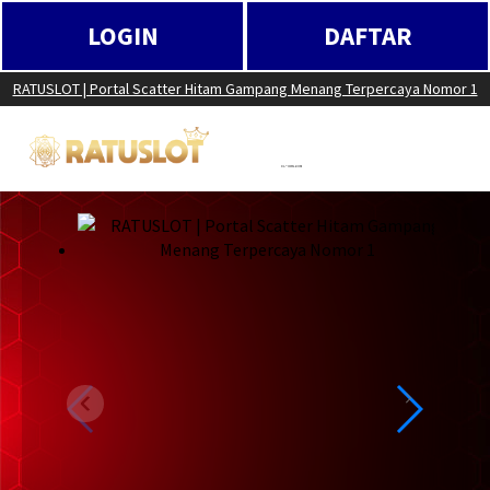
LOGIN
DAFTAR
RATUSLOT | Portal Scatter Hitam Gampang Menang Terpercaya Nomor 1