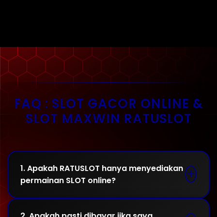
Show More Ã¢â€ â€™
FAQ : SLOT GACOR ONLINE &
SLOT MAXWIN RATUSLOT
1. Apakah RATUSLOT hanya menyediakan
permainan SLOT online?
Tentu tidak! Sesuai dengan komitmen kami,
2. Apakah pasti dibayar jika saya