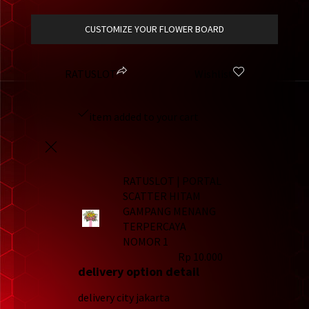
CUSTOMIZE YOUR FLOWER BOARD
RATUSLOT
Wishlist
item added to your cart
RATUSLOT | PORTAL
SCATTER HITAM
GAMPANG MENANG
TERPERCAYA
NOMOR 1
Rp 10.000
delivery option detail
delivery city
jakarta