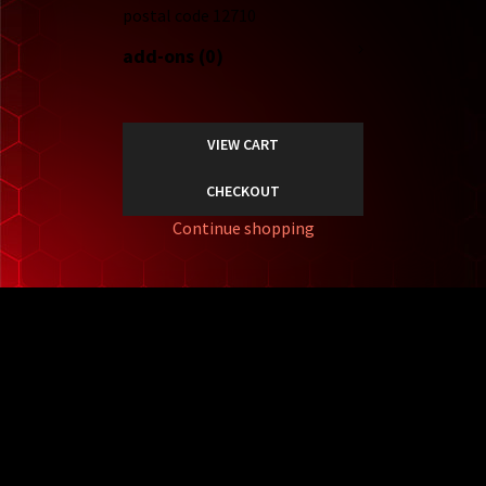
postal code
12710
add-ons (0)
VIEW CART
CHECKOUT
Continue shopping
RATUSLOT hadir sebagai portal scatter hitam
gampang menang terpercaya nomor 1 dengan
informasi terlengkap, akses cepat, peluang jackpot
menarik, dan pengalaman pengguna yang optimal.
Dapatkan update terbaru, rekomendasi permainan
favorit, serta berbagai fitur unggulan yang
membantu pemain menikmati hiburan online dengan
lebih mudah, aman, dan nyaman setiap hari.