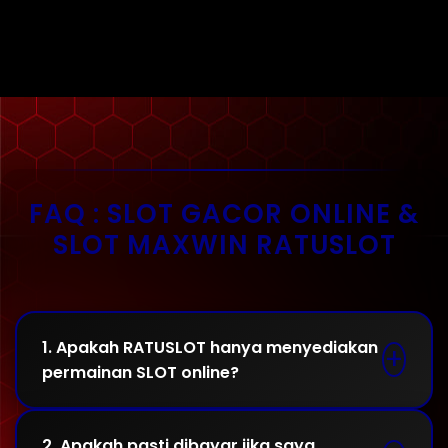
Show More Ã¢â€ â€™
FAQ : SLOT GACOR ONLINE &
SLOT MAXWIN RATUSLOT
1. Apakah RATUSLOT hanya menyediakan
permainan SLOT online?
Tentu tidak! Sesuai dengan komitmen kami,
2. Apakah pasti dibayar jika saya