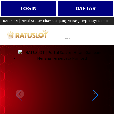
LOGIN
DAFTAR
RATUSLOT | Portal Scatter Hitam Gampang Menang Terpercaya Nomor 1