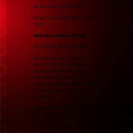
delivery date
24/03/2025
delivery time
Afternoon | 13:00 -
18:00
delivery option detail
RECIPIENT NAME
jane doe
delivery address
Jl. Gatot
Subroto No. 25, RT.2/RW.4,
Kuningan Barat, Kecamatan
Mampang Prapatan, Kota
Jakarta Selatan, Daerah Khusus
Ibukota Jakarta 12710,
Indonesia
recipient phone number
(+62)
812-3456-7890
PROVINCE
Jakarta