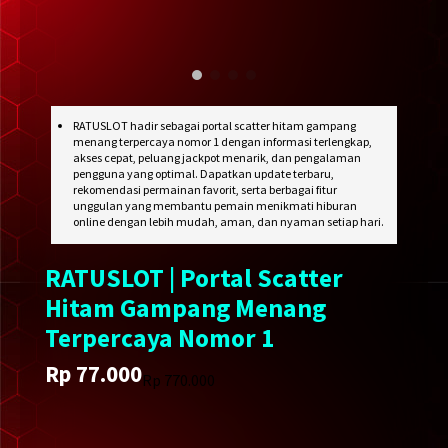
RATUSLOT hadir sebagai portal scatter hitam gampang
menang terpercaya nomor 1 dengan informasi terlengkap,
akses cepat, peluang jackpot menarik, dan pengalaman
pengguna yang optimal. Dapatkan update terbaru,
rekomendasi permainan favorit, serta berbagai fitur
unggulan yang membantu pemain menikmati hiburan
online dengan lebih mudah, aman, dan nyaman setiap hari.
RATUSLOT | Portal Scatter
Hitam Gampang Menang
Terpercaya Nomor 1
Rp 77.000
Translation
Translation
Rp 770.000
missing:
missing:
en.products.general.regular_price
en.products.general.sale_price