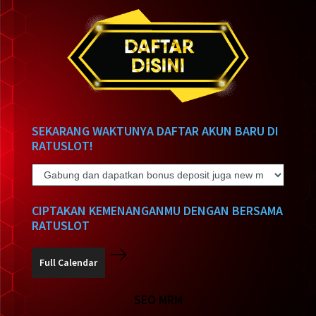
SEKARANG WAKTUNYA DAFTAR AKUN BARU DI
RATUSLOT!
CIPTAKAN KEMENANGANMU DENGAN BERSAMA
RATUSLOT
SEO MRM