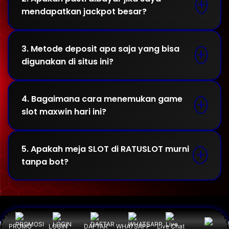
RATUSLOT
memadukan keseruan adu taktik di
mendapatkan jackpot besar?
meja judi SLOT online sekaligus memberikan
akses ke berbagai mesin
slot maxwin
dari
Ini adalah jaminan utama kami sebagai agen
3. Metode deposit apa saja yang bisa
provider terkemuka. Anda cukup
terbaik. Berapapun total kemenangan yang
digunakan di situs ini?
menggunakan satu ID akun saja untuk
Anda perolehÃ¢â‚¬â€baik dari sapu bersih
menikmati semua permainan taruhan ini.
chip di meja SLOT maupun tembus jackpot di
Kami sangat mengerti kebutuhan Anda akan
4. Bagaimana cara menemukan game
mesin slotÃ¢â‚¬â€
pasti kami bayar lunas
transaksi yang praktis. Makanya, RATUSLOT
slot maxwin hari ini?
100%
. Proses penarikan dana (withdraw)
mendukung berbagai pilihan metode deposit
selalu ditangani dengan cepat tanpa
yang mudah, mulai dari transfer Bank Lokal
Sebagai agen slot maxwin terpercaya, kami
5. Apakah meja SLOT di RATUSLOT murni
potongan yang memberatkan.
resmi, transaksi via E-Wallet (dompet digital)
menyediakan fasilitas
RTP Live
yang akurat.
tanpa bot?
yang serba cepat, hingga opsi lain yang siap
Data persentase kemenangan ini bisa Anda
sedia selama 24 jam nonstop.
jadikan panduan untuk melihat game mana
Pasti dong! Sistem SLOT online kami menjamin
yang sedang "panas" atau sering
bahwa setiap putaran kartu di meja adalah
memuntahkan jackpot, sehingga peluang
murni
100% Player vs Player
. Tidak ada
PROMO
LOGIN
DAFTAR
WHATSAPP
Live Chat