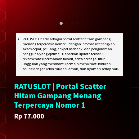
RATUSLOT hadir sebagai portal scatter hitam gampang
menang terpercaya nomor 1 dengan informasi terlengkap,
akses cepat, peluang jackpot menarik, dan pengalaman
pengguna yang optimal. Dapatkan update terbaru,
rekomendasi permainan favorit, serta berbagai fitur
unggulan yang membantu pemain menikmati hiburan
online dengan lebih mudah, aman, dan nyaman setiap hari.
RATUSLOT | Portal Scatter
Hitam Gampang Menang
Terpercaya Nomor 1
Rp 77.000
Translation
Translation
Rp 770.000
missing:
missing:
en.products.general.regular_price
en.products.general.sale_price