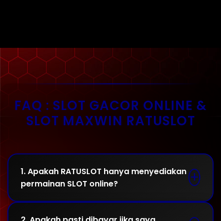
Show More Ã¢â€ â€™
FAQ : SLOT GACOR ONLINE &
SLOT MAXWIN RATUSLOT
1. Apakah RATUSLOT hanya menyediakan
permainan SLOT online?
Tentu tidak! Sesuai dengan komitmen kami,
2. Apakah pasti dibayar jika saya