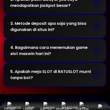
RATUSLOT
memadukan keseruan adu taktik di
mendapatkan jackpot besar?
meja judi SLOT online sekaligus memberikan
akses ke berbagai mesin
slot maxwin
dari
Ini adalah jaminan utama kami sebagai agen
3. Metode deposit apa saja yang bisa
provider terkemuka. Anda cukup
terbaik. Berapapun total kemenangan yang
digunakan di situs ini?
menggunakan satu ID akun saja untuk
Anda perolehÃ¢â‚¬â€baik dari sapu bersih
menikmati semua permainan taruhan ini.
chip di meja SLOT maupun tembus jackpot di
Kami sangat mengerti kebutuhan Anda akan
4. Bagaimana cara menemukan game
mesin slotÃ¢â‚¬â€
pasti kami bayar lunas
transaksi yang praktis. Makanya, RATUSLOT
slot maxwin hari ini?
100%
. Proses penarikan dana (withdraw)
mendukung berbagai pilihan metode deposit
selalu ditangani dengan cepat tanpa
yang mudah, mulai dari transfer Bank Lokal
Sebagai agen slot maxwin terpercaya, kami
5. Apakah meja SLOT di RATUSLOT murni
potongan yang memberatkan.
resmi, transaksi via E-Wallet (dompet digital)
menyediakan fasilitas
RTP Live
yang akurat.
tanpa bot?
yang serba cepat, hingga opsi lain yang siap
Data persentase kemenangan ini bisa Anda
sedia selama 24 jam nonstop.
jadikan panduan untuk melihat game mana
Pasti dong! Sistem SLOT online kami menjamin
yang sedang "panas" atau sering
bahwa setiap putaran kartu di meja adalah
memuntahkan jackpot, sehingga peluang
murni
100% Player vs Player
. Tidak ada
PROMO
LOGIN
DAFTAR
WHATSAPP
Live Chat