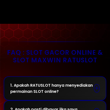
Show More Ã¢â€ â€™
FAQ : SLOT GACOR ONLINE &
SLOT MAXWIN RATUSLOT
1. Apakah RATUSLOT hanya menyediakan
permainan SLOT online?
Tentu tidak! Sesuai dengan komitmen kami,
2. Apakah pasti dibayar jika saya