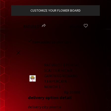
CUSTOMIZE YOUR FLOWER BOARD
RATUSLOT
Wishlist
item added to your cart
RATUSLOT | PORTAL
SCATTER HITAM
GAMPANG MENANG
TERPERCAYA
NOMOR 1
Rp 10.000
delivery option detail
delivery city
jakarta