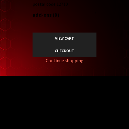
postal code
12710
add-ons (0)
VIEW CART
CHECKOUT
Continue shopping
RATUSLOT hadir sebagai portal scatter hitam
gampang menang terpercaya nomor 1 dengan
informasi terlengkap, akses cepat, peluang jackpot
menarik, dan pengalaman pengguna yang optimal.
Dapatkan update terbaru, rekomendasi permainan
favorit, serta berbagai fitur unggulan yang
membantu pemain menikmati hiburan online dengan
lebih mudah, aman, dan nyaman setiap hari.