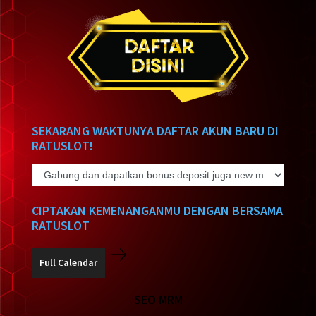
SEKARANG WAKTUNYA DAFTAR AKUN BARU DI
RATUSLOT!
CIPTAKAN KEMENANGANMU DENGAN BERSAMA
RATUSLOT
SEO MRM