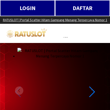
LOGIN
DAFTAR
RATUSLOT | Portal Scatter Hitam Gampang Menang Terpercaya Nomor 1