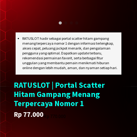
RATUSLOT hadir sebagai portal scatter hitam gampang
menang terpercaya nomor 1 dengan informasi terlengkap,
akses cepat, peluang jackpot menarik, dan pengalaman
pengguna yang optimal. Dapatkan update terbaru,
rekomendasi permainan favorit, serta berbagai fitur
unggulan yang membantu pemain menikmati hiburan
online dengan lebih mudah, aman, dan nyaman setiap hari.
RATUSLOT | Portal Scatter
Hitam Gampang Menang
Terpercaya Nomor 1
Rp 77.000
Translation
Translation
Rp 770.000
missing:
missing:
en.products.general.regular_price
en.products.general.sale_price