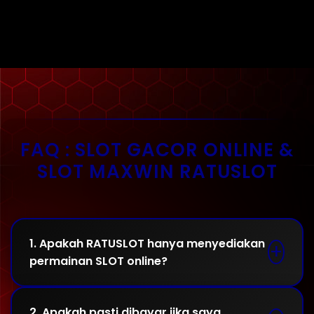
Show More Ã¢â€ â€™
FAQ : SLOT GACOR ONLINE &
SLOT MAXWIN RATUSLOT
1. Apakah RATUSLOT hanya menyediakan
permainan SLOT online?
Tentu tidak! Sesuai dengan komitmen kami,
2. Apakah pasti dibayar jika saya