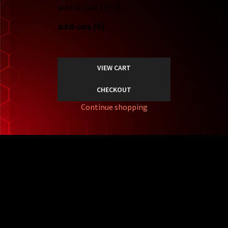
postal code
12710
add-ons (0)
VIEW CART
CHECKOUT
Continue shopping
RATUSLOT hadir sebagai portal scatter hitam
gampang menang terpercaya nomor 1 dengan
informasi terlengkap, akses cepat, peluang jackpot
menarik, dan pengalaman pengguna yang optimal.
Dapatkan update terbaru, rekomendasi permainan
favorit, serta berbagai fitur unggulan yang
membantu pemain menikmati hiburan online dengan
lebih mudah, aman, dan nyaman setiap hari.