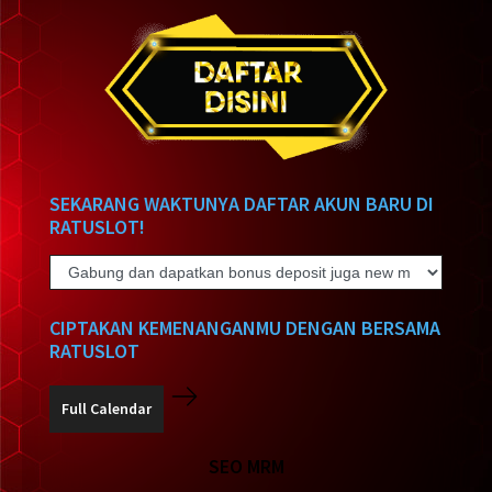
SEKARANG WAKTUNYA DAFTAR AKUN BARU DI
RATUSLOT!
CIPTAKAN KEMENANGANMU DENGAN BERSAMA
RATUSLOT
SEO MRM