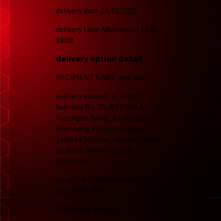
delivery date
24/03/2025
delivery time
Afternoon | 13:00 -
18:00
delivery option detail
RECIPIENT NAME
jane doe
delivery address
Jl. Gatot
Subroto No. 25, RT.2/RW.4,
Kuningan Barat, Kecamatan
Mampang Prapatan, Kota
Jakarta Selatan, Daerah Khusus
Ibukota Jakarta 12710,
Indonesia
recipient phone number
(+62)
812-3456-7890
PROVINCE
Jakarta