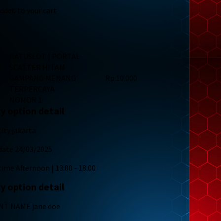
dded to your cart
RATUSLOT | PORTAL
SCATTER HITAM
GAMPANG MENANG
Rp 10.000
TERPERCAYA
NOMOR 1
ry option detail
city
jakarta
 date
24/03/2025
 time
Afternoon | 13:00 - 18:00
ry option detail
ENT NAME
jane doe