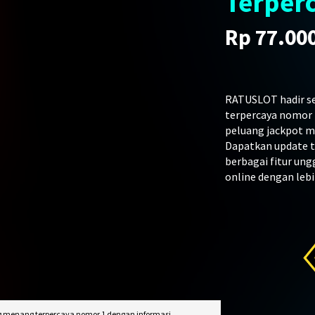
Terper
Rp 77.00
Translation
Translation
missing:
missing:
en.products.genera
en.products.genera
RATUSLOT hadir s
terpercaya nomor 
peluang jackpot m
Dapatkan update t
berbagai fitur u
online dengan leb
g menang terpercaya nomor 1 dengan informasi