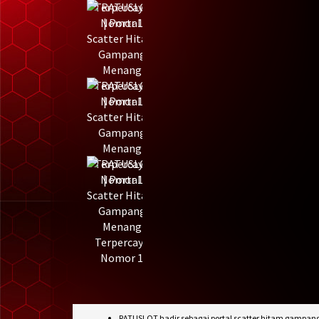
RATUSLOT hadir sebagai portal scatter hitam gampan