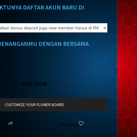
KTUNYA DAFTAR AKUN BARU DI
MENANGANMU DENGAN BERSAMA
SEO MRM
CUSTOMIZE YOUR FLOWER BOARD
LOT
Wishlist