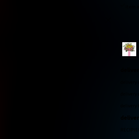
item a
delive
delivery 
delivery
delivery
delive
RECIPI