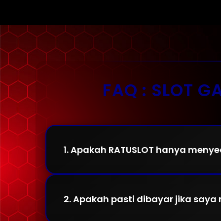
FAQ : SLOT 
1. Apakah RATUSLOT hanya menye
Tentu tidak! Sesuai dengan komitmen k
akses ke berbagai mesin
slot maxwin
da
2. Apakah pasti dibayar jika say
permainan taruhan ini.