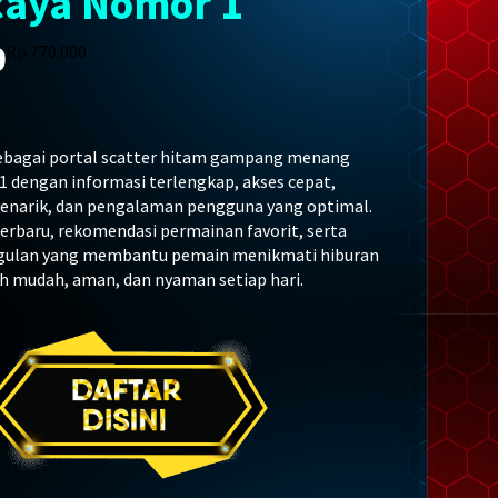
caya Nomor 1
0
Rp 770.000
l.regular_price
l.sale_price
ebagai portal scatter hitam gampang menang
1 dengan informasi terlengkap, akses cepat,
enarik, dan pengalaman pengguna yang optimal.
erbaru, rekomendasi permainan favorit, serta
nggulan yang membantu pemain menikmati hiburan
ih mudah, aman, dan nyaman setiap hari.