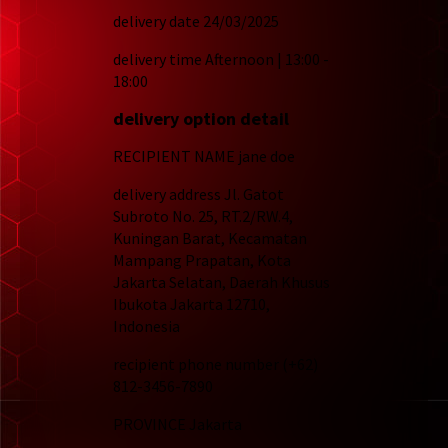
delivery date
24/03/2025
delivery time
Afternoon | 13:00 -
18:00
delivery option detail
RECIPIENT NAME
jane doe
delivery address
Jl. Gatot
Subroto No. 25, RT.2/RW.4,
Kuningan Barat, Kecamatan
Mampang Prapatan, Kota
Jakarta Selatan, Daerah Khusus
Ibukota Jakarta 12710,
Indonesia
recipient phone number
(+62)
812-3456-7890
PROVINCE
Jakarta