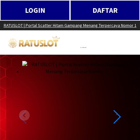
LOGIN
DAFTAR
RATUSLOT | Portal Scatter Hitam Gampang Menang Terpercaya Nomor 1